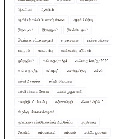
ஆங்கிலம்
ஆசிரியர்
ஆசிரியர் கல்வியியலாளர் சேவை
ஆரம்பப்பிரிவு
இதவடிவம்
இராணுவம்
இலக்கிய நயம்
இலங்கை சட்டக்கல்லூரி
ஈ தக்சலாவ
உயர்தர பரீட்சை
உயர்தரம்
உளச்சார்பு
எண்கணித பரீட்சகர்
ஓய்வூதியம்
க.பொ.த (சா/த)
க.பொ.த (சா/த) 2020
க.பொ.த உ/த
கட்அவுட்
கணித பிரிவு
கல்வி
கல்வி அமைச்சு
கல்வி அமைச்சு
கல்வி நிர்வாக சேவை
கல்வி முதுமாணி
கலாநிதி பட்டப்படிப்பு
கற்கைநெறி
கிரைம் அப்டேட்
கிழக்கு பல்கலைக்கழகம்
குடும்பநல உத்தியோகத்தர் ஆட்சேர்ப்பு
குருகெதர
கொவிட்
சம்பவங்கள்
சம்பவம்
சன்டே ஒப்ஸவர்