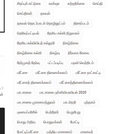
சிறப்புக் கட்டுரை
சுரக்‌ஷா
சுற்றறிக்கை
செய்தி
செய்திகள்
தகவல்
தகவல் தொடர்பாடல் தொழினுட்பம்
திரைப்படம்
தெரிவுப்பட்டியல்
தேசிய கல்வி நிறுவகம்
தேசிய கல்வியியற் கல்லூரி
நிகழ்நிலை
நிகழ்நிலை கல்வி
நிகழ்வு
நிர்வாக சேவை
நேர்முகத் தேர்வு
பட்டப்படிப்பு
பதவி வெற்றிடம்
பரீட்சை
பரீட்சை திணைக்களம்
பரீட்சை நாட்காட்டி
பரீட்சைத் திணைக்களம்
பரீட்சைத்திணைக்களம்
ு
பாடசாலை
பாடசாலை புள்ளிவிபரவியல் 2020
ள்
பாடசாலை முகாமைத்துவம்
பாடநெறி
புத்தகம்
புலமைப்பரிசில்
பெற்றோர்
பெறுபேறு
பொது அறிவு
பொதுமக்கள்
போட்டி
போட்டிப்பரீட்சை
மத்திய மாகாணம்
மாணவர்