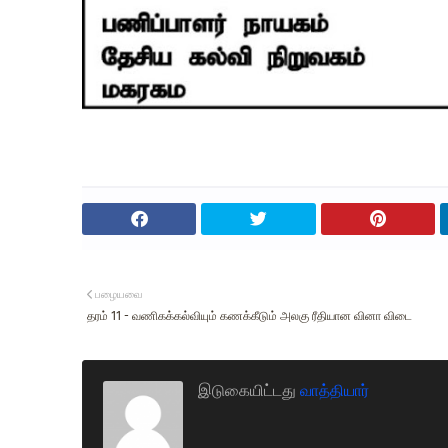
பழையவை
தரம் 11 - வணிகக்கல்வியும் கணக்கீடும் அலகு ரீதியான வினா விடை
இடுகையிட்டது
வாத்தியார்