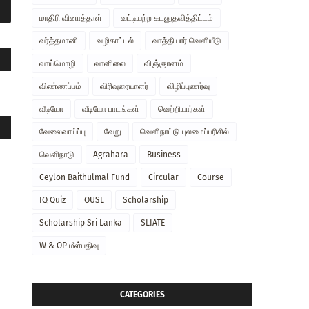
மாதிரி வினாத்தாள்
வட்டியற்ற கடனுதவித்திட்டம்
வர்த்தமானி
வழிகாட்டல்
வாத்தியார் வௌியீடு
வாய்மொழி
வானிலை
விஞ்ஞானம்
விண்ணப்பம்
விரிவுரையாளர்
விழிப்புணர்வு
வீடியோ
வீடியோ பாடங்கள்
வெற்றியார்கள்
வேலைவாய்ப்பு
வேறு
வௌிநாட்டு புலமைப்பரிசில்
வௌிநாடு
Agrahara
Business
Ceylon Baithulmal Fund
Circular
Course
IQ Quiz
OUSL
Scholarship
Scholarship Sri Lanka
SLIATE
W & OP மீள்பதிவு
CATEGORIES