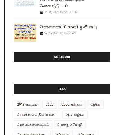
வேலைத்திட்டம்
3/08/2022 07:59:00 PM
தொலைகாட்சி கல்வி ஔிபரப்பு
5/31/2021 12:37:00 AM
FACEBOOK
TAGS
2018 உயர்தரம்
2020
2020 உயர்தரம்
அதிபர்
அமைச்சரவை தீர்மானங்கள்
அரச ஊழியர்
அரச பல்கலைக்கழகம்
அரசகரும மொழி
அவதானத்துக்காக...
அறிக்கை
அறிவித்தல்