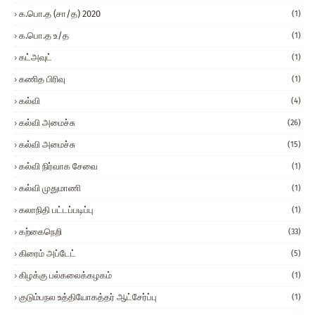
க.பொ.த (சா/த) 2020
(1)
க.பொ.த உ/த
(1)
கட்அவுட்
(1)
கணித பிரிவு
(1)
கல்வி
(4)
கல்வி அமைச்சு
(26)
கல்வி அமைச்சு
(15)
கல்வி நிர்வாக சேவை
(1)
கல்வி முதுமாணி
(1)
கலாநிதி பட்டப்படிப்பு
(1)
கற்கைநெறி
(33)
கிரைம் அப்டேட்
(5)
கிழக்கு பல்கலைக்கழகம்
(1)
குடும்பநல உத்தியோகத்தர் ஆட்சேர்ப்பு
(1)