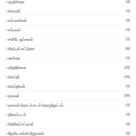
குருகெதர
(2)
கொவிட்
(1)
சம்பவங்கள்
(2)
சம்பவம்
(1)
சன்டே ஒப்ஸவர்
(1)
சிறப்புக் கட்டுரை
(8)
சுரக்‌ஷா
(1)
சுற்றறிக்கை
(21)
செய்தி
(19)
செய்திகள்
(1)
தகவல்
(19)
தகவல் தொடர்பாடல் தொழினுட்பம்
(1)
திரைப்படம்
(1)
தெரிவுப்பட்டியல்
(2)
தேசிய கல்வி நிறுவகம்
(2)