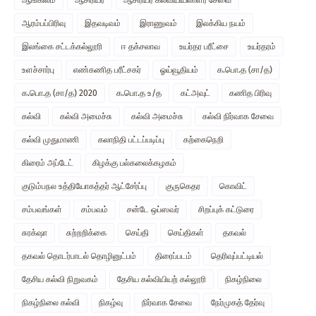
ஆங்கிலம்
ஆசிரியர்
ஆசிரியர் கல்வியியலாளர் சேவை
ஆரம்பப்பிரிவு
இதவடிவம்
இராணுவம்
இலக்கிய நயம்
இலங்கை சட்டக்கல்லூரி
ஈ தக்சலாவ
உயர்தர பரீட்சை
உயர்தரம்
உளச்சார்பு
எண்கணித பரீட்சகர்
ஓய்வூதியம்
க.பொ.த (சா/த)
க.பொ.த (சா/த) 2020
க.பொ.த உ/த
கட்அவுட்
கணித பிரிவு
கல்வி
கல்வி அமைச்சு
கல்வி அமைச்சு
கல்வி நிர்வாக சேவை
கல்வி முதுமாணி
கலாநிதி பட்டப்படிப்பு
கற்கைநெறி
கிரைம் அப்டேட்
கிழக்கு பல்கலைக்கழகம்
குடும்பநல உத்தியோகத்தர் ஆட்சேர்ப்பு
குருகெதர
கொவிட்
சம்பவங்கள்
சம்பவம்
சன்டே ஒப்ஸவர்
சிறப்புக் கட்டுரை
சுரக்‌ஷா
சுற்றறிக்கை
செய்தி
செய்திகள்
தகவல்
தகவல் தொடர்பாடல் தொழினுட்பம்
திரைப்படம்
தெரிவுப்பட்டியல்
தேசிய கல்வி நிறுவகம்
தேசிய கல்வியியற் கல்லூரி
நிகழ்நிலை
நிகழ்நிலை கல்வி
நிகழ்வு
நிர்வாக சேவை
நேர்முகத் தேர்வு