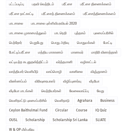
பட்டப்படிப்பு
பதவி வெற்றிடம்
பரீட்சை
பரீட்சை திணைக்களம்
பரீட்சை நாட்காட்டி
பரீட்சைத் திணைக்களம்
பரீட்சைத்திணைக்களம்
பாடசாலை
பாடசாலை புள்ளிவிபரவியல் 2020
பாடசாலை முகாமைத்துவம்
பாடநெறி
புத்தகம்
புலமைப்பரிசில்
பெற்றோர்
பெறுபேறு
பொது அறிவு
பொதுமக்கள்
போட்டி
போட்டிப்பரீட்சை
மத்திய மாகாணம்
மாணவர்
மாதிரி வினாத்தாள்
வட்டியற்ற கடனுதவித்திட்டம்
வர்த்தமானி
வழிகாட்டல்
வாத்தியார் வௌியீடு
வாய்மொழி
வானிலை
விஞ்ஞானம்
விண்ணப்பம்
விரிவுரையாளர்
விழிப்புணர்வு
வீடியோ
வீடியோ பாடங்கள்
வெற்றியார்கள்
வேலைவாய்ப்பு
வேறு
வௌிநாட்டு புலமைப்பரிசில்
வௌிநாடு
Agrahara
Business
Ceylon Baithulmal Fund
Circular
Course
IQ Quiz
OUSL
Scholarship
Scholarship Sri Lanka
SLIATE
W & OP மீள்பதிவு