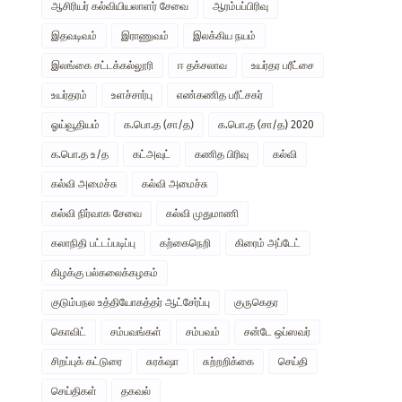
ஆசிரியர் கல்வியியலாளர் சேவை
ஆரம்பப்பிரிவு
இதவடிவம்
இராணுவம்
இலக்கிய நயம்
இலங்கை சட்டக்கல்லூரி
ஈ தக்சலாவ
உயர்தர பரீட்சை
உயர்தரம்
உளச்சார்பு
எண்கணித பரீட்சகர்
ஓய்வூதியம்
க.பொ.த (சா/த)
க.பொ.த (சா/த) 2020
க.பொ.த உ/த
கட்அவுட்
கணித பிரிவு
கல்வி
கல்வி அமைச்சு
கல்வி அமைச்சு
கல்வி நிர்வாக சேவை
கல்வி முதுமாணி
கலாநிதி பட்டப்படிப்பு
கற்கைநெறி
கிரைம் அப்டேட்
கிழக்கு பல்கலைக்கழகம்
குடும்பநல உத்தியோகத்தர் ஆட்சேர்ப்பு
குருகெதர
கொவிட்
சம்பவங்கள்
சம்பவம்
சன்டே ஒப்ஸவர்
சிறப்புக் கட்டுரை
சுரக்‌ஷா
சுற்றறிக்கை
செய்தி
செய்திகள்
தகவல்