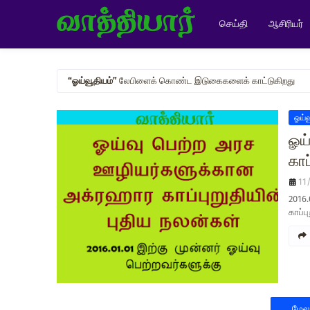
செய்தி
ஆசிரியர்
ஓய்வூதியம்
லேபிளைக் கொண்ட இடுகைகளைக் காட்டுகிறது
ஓய்வ
ௐய
காப
11
2016.
காப்ப
மேல