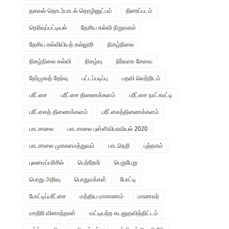
தகவல் தொடர்பாடல் தொழினுட்பம்
திரைப்படம்
தெரிவுப்பட்டியல்
தேசிய கல்வி நிறுவகம்
தேசிய கல்வியியற் கல்லூரி
நிகழ்நிலை
நிகழ்நிலை கல்வி
நிகழ்வு
நிர்வாக சேவை
நேர்முகத் தேர்வு
பட்டப்படிப்பு
பதவி வெற்றிடம்
பரீட்சை
பரீட்சை திணைக்களம்
பரீட்சை நாட்காட்டி
பரீட்சைத் திணைக்களம்
பரீட்சைத்திணைக்களம்
பாடசாலை
பாடசாலை புள்ளிவிபரவியல் 2020
பாடசாலை முகாமைத்துவம்
பாடநெறி
புத்தகம்
புலமைப்பரிசில்
பெற்றோர்
பெறுபேறு
பொது அறிவு
பொதுமக்கள்
போட்டி
போட்டிப்பரீட்சை
மத்திய மாகாணம்
மாணவர்
மாதிரி வினாத்தாள்
வட்டியற்ற கடனுதவித்திட்டம்