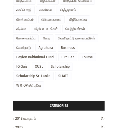
வர்த்தமானி
வழிகாட்டல்
வாத்தியார் வௌியீடு
வாய்மொழி
வானிலை
விஞ்ஞானம்
விண்ணப்பம்
விரிவுரையாளர்
விழிப்புணர்வு
வீடியோ
வீடியோ பாடங்கள்
வெற்றியார்கள்
வேலைவாய்ப்பு
வேறு
வௌிநாட்டு புலமைப்பரிசில்
வௌிநாடு
Agrahara
Business
Ceylon Baithulmal Fund
Circular
Course
IQ Quiz
OUSL
Scholarship
Scholarship Sri Lanka
SLIATE
W & OP மீள்பதிவு
CATEGORIES
2018 உயர்தரம்
(1)
2020
(1)