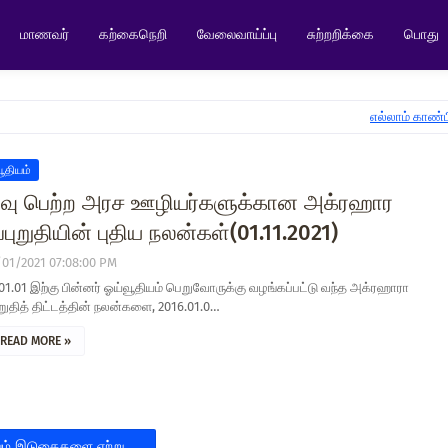
மாணவர்
கற்கைநெறி
வேலைவாய்ப்பு
சுற்றறிக்கை
பொது
எல்லாம் காண்ப
ூதியம்
்வு பெற்ற அரச ஊழியர்களுக்கான அக்ரஹார
்புறுதியின் புதிய நலன்கள்(01.11.2021)
/01/2021 07:08:00 PM
01.01 இற்கு பின்னர் ஓய்வூதியம் பெறுவோருக்கு வழங்கப்பட்டு வந்த அக்ரஹாரா
ுறுதித் திட்டத்தின் நலன்களை, 2016.01.0…
READ MORE »
ும் இடுகைகளை ஏற்று