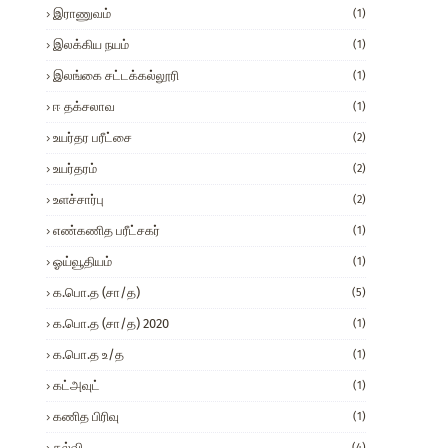
இராணுவம்
(1)
இலக்கிய நயம்
(1)
இலங்கை சட்டக்கல்லூரி
(1)
ஈ தக்சலாவ
(1)
உயர்தர பரீட்சை
(2)
உயர்தரம்
(2)
உளச்சார்பு
(2)
எண்கணித பரீட்சகர்
(1)
ஓய்வூதியம்
(1)
க.பொ.த (சா/த)
(5)
க.பொ.த (சா/த) 2020
(1)
க.பொ.த உ/த
(1)
கட்அவுட்
(1)
கணித பிரிவு
(1)
கல்வி
(4)