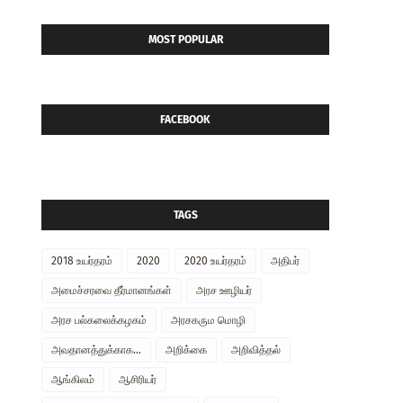
MOST POPULAR
FACEBOOK
TAGS
2018 உயர்தரம்
2020
2020 உயர்தரம்
அதிபர்
அமைச்சரவை தீர்மானங்கள்
அரச ஊழியர்
அரச பல்கலைக்கழகம்
அரசகரும மொழி
அவதானத்துக்காக...
அறிக்கை
அறிவித்தல்
ஆங்கிலம்
ஆசிரியர்