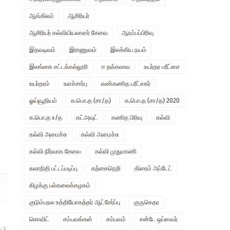
ஆங்கிலம்
ஆசிரியர்
ஆசிரியர் கல்வியியலாளர் சேவை
ஆரம்பப்பிரிவு
இதவடிவம்
இராணுவம்
இலக்கிய நயம்
இலங்கை சட்டக்கல்லூரி
ஈ தக்சலாவ
உயர்தர பரீட்சை
உயர்தரம்
உளச்சார்பு
எண்கணித பரீட்சகர்
ஓய்வூதியம்
க.பொ.த (சா/த)
க.பொ.த (சா/த) 2020
க.பொ.த உ/த
கட்அவுட்
கணித பிரிவு
கல்வி
கல்வி அமைச்சு
கல்வி அமைச்சு
கல்வி நிர்வாக சேவை
கல்வி முதுமாணி
கலாநிதி பட்டப்படிப்பு
கற்கைநெறி
கிரைம் அப்டேட்
கிழக்கு பல்கலைக்கழகம்
குடும்பநல உத்தியோகத்தர் ஆட்சேர்ப்பு
குருகெதர
கொவிட்
சம்பவங்கள்
சம்பவம்
சன்டே ஒப்ஸவர்
ு