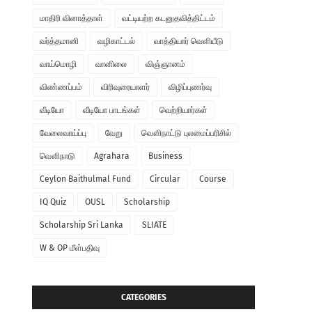
மாதிரி வினாத்தாள்
வட்டியற்ற கடனுதவித்திட்டம்
வர்த்தமானி
வழிகாட்டல்
வாத்தியார் வௌியீடு
வாய்மொழி
வானிலை
விஞ்ஞானம்
விண்ணப்பம்
விரிவுரையாளர்
விழிப்புணர்வு
வீடியோ
வீடியோ பாடங்கள்
வெற்றியார்கள்
வேலைவாய்ப்பு
வேறு
வௌிநாட்டு புலமைப்பரிசில்
வௌிநாடு
Agrahara
Business
Ceylon Baithulmal Fund
Circular
Course
IQ Quiz
OUSL
Scholarship
Scholarship Sri Lanka
SLIATE
W & OP மீள்பதிவு
CATEGORIES