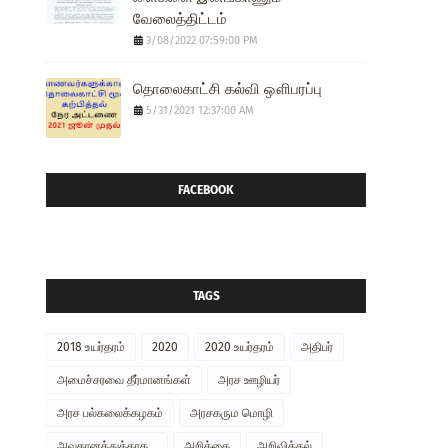
வேலைத்திட்டம்
3/08/2022 07:59:00 PM
தொலைகாட்சி கல்வி ஔிபரப்பு
5/31/2021 12:37:00 AM
FACEBOOK
TAGS
2018 உயர்தரம்
2020
2020 உயர்தரம்
அதிபர்
அமைச்சரவை தீர்மானங்கள்
அரச ஊழியர்
அரச பல்கலைக்கழகம்
அரசகரும மொழி
அவதானத்துக்காக...
அறிக்கை
அறிவித்தல்