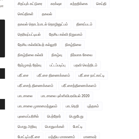
சிறப்புக் கட்டுரை
சுரக்‌ஷா
சுற்றறிக்கை
செய்தி
ோமா
செய்திகள்
தகவல்
தகவல் தொடர்பாடல் தொழினுட்பம்
திரைப்படம்
தெரிவுப்பட்டியல்
தேசிய கல்வி நிறுவகம்
தேசிய கல்வியியற் கல்லூரி
நிகழ்நிலை
நிகழ்நிலை கல்வி
நிகழ்வு
நிர்வாக சேவை
நேர்முகத் தேர்வு
பட்டப்படிப்பு
பதவி வெற்றிடம்
பரீட்சை
பரீட்சை திணைக்களம்
பரீட்சை நாட்காட்டி
பரீட்சைத் திணைக்களம்
பரீட்சைத்திணைக்களம்
பாடசாலை
பாடசாலை புள்ளிவிபரவியல் 2020
பாடசாலை முகாமைத்துவம்
பாடநெறி
புத்தகம்
புலமைப்பரிசில்
பெற்றோர்
பெறுபேறு
பொது அறிவு
பொதுமக்கள்
போட்டி
போட்டிப்பரீட்சை
மத்திய மாகாணம்
மாணவர்