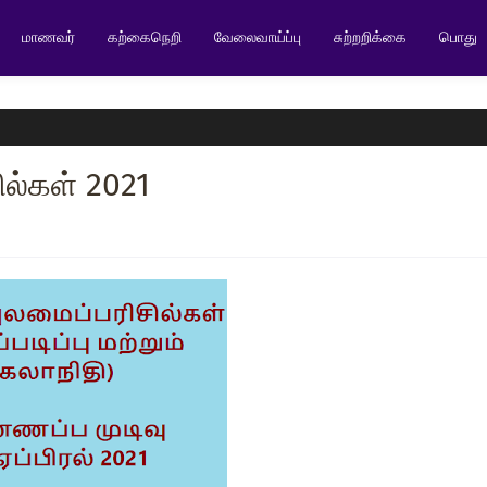
மாணவர்
கற்கைநெறி
வேலைவாய்ப்பு
சுற்றறிக்கை
பொது
ில்கள் 2021