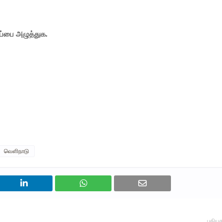
ப்பை அழுத்துக.
வௌிநாடு
புதியத