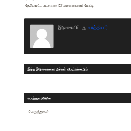
தேசிய மட்ட பாடசாலை ICT சாதனையாளர் போட்டி
இடுகையிட்டது
வாத்தியார்
இந்த இடுகைகளை நீங்கள் விரும்பக்கூடும்
கருத்துரையிடுக
0 கருத்துகள்