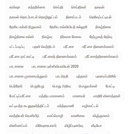
சுரக்‌ஷா
சுற்றறிக்கை
செய்தி
செய்திகள்
தகவல்
தகவல் தொடர்பாடல் தொழினுட்பம்
திரைப்படம்
தெரிவுப்பட்டியல்
தேசிய கல்வி நிறுவகம்
தேசிய கல்வியியற் கல்லூரி
நிகழ்நிலை
நிகழ்நிலை கல்வி
நிகழ்வு
நிர்வாக சேவை
நேர்முகத் தேர்வு
பட்டப்படிப்பு
பதவி வெற்றிடம்
பரீட்சை
பரீட்சை திணைக்களம்
பரீட்சை நாட்காட்டி
பரீட்சைத் திணைக்களம்
பரீட்சைத்திணைக்களம்
பாடசாலை
பாடசாலை புள்ளிவிபரவியல் 2020
பாடசாலை முகாமைத்துவம்
பாடநெறி
புத்தகம்
புலமைப்பரிசில்
பெற்றோர்
பெறுபேறு
பொது அறிவு
பொதுமக்கள்
போட்டி
போட்டிப்பரீட்சை
மத்திய மாகாணம்
மாணவர்
மாதிரி வினாத்தாள்
வட்டியற்ற கடனுதவித்திட்டம்
வர்த்தமானி
வழிகாட்டல்
வாத்தியார் வௌியீடு
வாய்மொழி
வானிலை
விஞ்ஞானம்
விண்ணப்பம்
விரிவுரையாளர்
விழிப்புணர்வு
வீடியோ