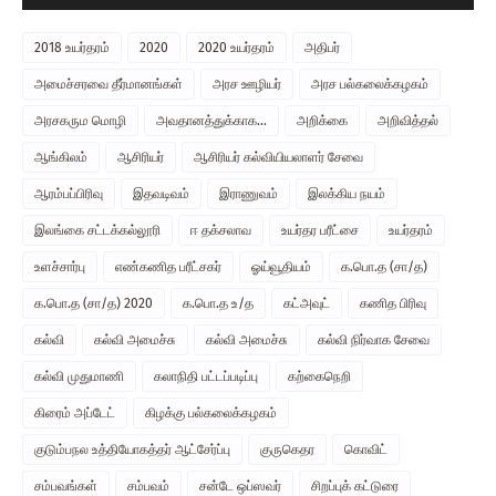
2018 உயர்தரம்
2020
2020 உயர்தரம்
அதிபர்
அமைச்சரவை தீர்மானங்கள்
அரச ஊழியர்
அரச பல்கலைக்கழகம்
அரசகரும மொழி
அவதானத்துக்காக...
அறிக்கை
அறிவித்தல்
ஆங்கிலம்
ஆசிரியர்
ஆசிரியர் கல்வியியலாளர் சேவை
ஆரம்பப்பிரிவு
இதவடிவம்
இராணுவம்
இலக்கிய நயம்
இலங்கை சட்டக்கல்லூரி
ஈ தக்சலாவ
உயர்தர பரீட்சை
உயர்தரம்
உளச்சார்பு
எண்கணித பரீட்சகர்
ஓய்வூதியம்
க.பொ.த (சா/த)
க.பொ.த (சா/த) 2020
க.பொ.த உ/த
கட்அவுட்
கணித பிரிவு
கல்வி
கல்வி அமைச்சு
கல்வி அமைச்சு
கல்வி நிர்வாக சேவை
கல்வி முதுமாணி
கலாநிதி பட்டப்படிப்பு
கற்கைநெறி
கிரைம் அப்டேட்
கிழக்கு பல்கலைக்கழகம்
குடும்பநல உத்தியோகத்தர் ஆட்சேர்ப்பு
குருகெதர
கொவிட்
சம்பவங்கள்
சம்பவம்
சன்டே ஒப்ஸவர்
சிறப்புக் கட்டுரை