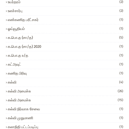
உயர்தரம்
(2)
உளச்சார்பு
(2)
எண்கணித பரீட்சகர்
(1)
ஓய்வூதியம்
(1)
க.பொ.த (சா/த)
(5)
க.பொ.த (சா/த) 2020
(1)
க.பொ.த உ/த
(1)
கட்அவுட்
(1)
கணித பிரிவு
(1)
கல்வி
(4)
கல்வி அமைச்சு
(26)
கல்வி அமைச்சு
(15)
கல்வி நிர்வாக சேவை
(1)
கல்வி முதுமாணி
(1)
கலாநிதி பட்டப்படிப்பு
(1)