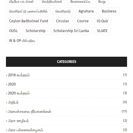
வீடியோ பாடங்கள்
வெற்றியார்கள்
வேலைவாய்ப்பு
வேறு
வௌிநாட்டு புலமைப்பரிசில்
வௌிநாடு
Agrahara
Business
Ceylon Baithulmal Fund
Circular
Course
IQ Quiz
OUSL
Scholarship
Scholarship Sri Lanka
SLIATE
W & OP மீள்பதிவு
CATEGORIES
2018 உயர்தரம்
(1)
2020
(1)
2020 உயர்தரம்
(3)
அதிபர்
(9)
அமைச்சரவை தீர்மானங்கள்
(17)
அரச ஊழியர்
(2)
அரச பல்கலைக்கழகம்
(2)