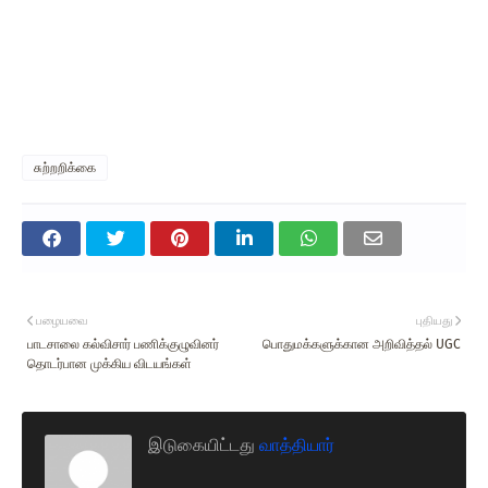
சுற்றறிக்கை
பழையவை
புதியது
பாடசாலை கல்விசார் பணிக்குழுவினர்
பொதுமக்களுக்கான அறிவித்தல் UGC
தொடர்பான முக்கிய விடயங்கள்
இடுகையிட்டது
வாத்தியார்