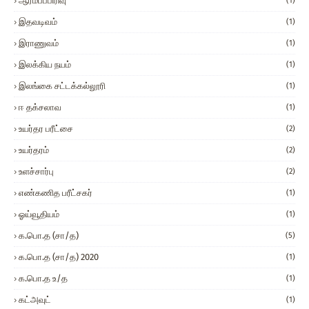
ஆரம்பப்பிரிவு
(1)
இதவடிவம்
(1)
இராணுவம்
(1)
இலக்கிய நயம்
(1)
இலங்கை சட்டக்கல்லூரி
(1)
ஈ தக்சலாவ
(1)
உயர்தர பரீட்சை
(2)
உயர்தரம்
(2)
உளச்சார்பு
(2)
எண்கணித பரீட்சகர்
(1)
ஓய்வூதியம்
(1)
க.பொ.த (சா/த)
(5)
க.பொ.த (சா/த) 2020
(1)
க.பொ.த உ/த
(1)
கட்அவுட்
(1)