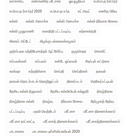
உளச்சார்பு
எண்கணித பரீட்சகர்
ஓய்வூதியம்
க.பொ.த (சா/த)
க.பொ.த (சா/த) 2020
க.பொ.த உ/த
கட்அவுட்
கணித பிரிவு
கல்வி
கல்வி அமைச்சு
கல்வி அமைச்சு
கல்வி நிர்வாக சேவை
கல்வி முதுமாணி
கலாநிதி பட்டப்படிப்பு
கற்கைநெறி
கிரைம் அப்டேட்
கிழக்கு பல்கலைக்கழகம்
குடும்பநல உத்தியோகத்தர் ஆட்சேர்ப்பு
குருகெதர
கொவிட்
சம்பவங்கள்
சம்பவம்
சன்டே ஒப்ஸவர்
சிறப்புக் கட்டுரை
சுரக்‌ஷா
சுற்றறிக்கை
செய்தி
செய்திகள்
தகவல்
தகவல் தொடர்பாடல் தொழினுட்பம்
திரைப்படம்
தெரிவுப்பட்டியல்
தேசிய கல்வி நிறுவகம்
தேசிய கல்வியியற் கல்லூரி
நிகழ்நிலை
நிகழ்நிலை கல்வி
நிகழ்வு
நிர்வாக சேவை
நேர்முகத் தேர்வு
பட்டப்படிப்பு
பதவி வெற்றிடம்
பரீட்சை
பரீட்சை திணைக்களம்
பரீட்சை நாட்காட்டி
பரீட்சைத் திணைக்களம்
பரீட்சைத்திணைக்களம்
பாடசாலை
பாடசாலை புள்ளிவிபரவியல் 2020