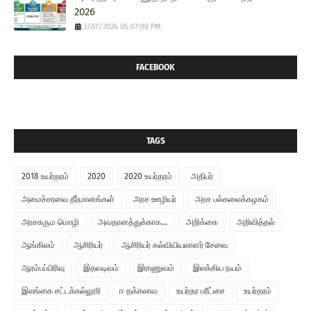
2026
3/07/2026 05:07:00 PM
FACEBOOK
TAGS
2018 உயர்தரம்
2020
2020 உயர்தரம்
அதிபர்
அமைச்சரவை தீர்மானங்கள்
அரச ஊழியர்
அரச பல்கலைக்கழகம்
அரசகரும மொழி
அவதானத்துக்காக...
அறிக்கை
அறிவித்தல்
ஆங்கிலம்
ஆசிரியர்
ஆசிரியர் கல்வியியலாளர் சேவை
ஆரம்பப்பிரிவு
இதவடிவம்
இராணுவம்
இலக்கிய நயம்
இலங்கை சட்டக்கல்லூரி
ஈ தக்சலாவ
உயர்தர பரீட்சை
உயர்தரம்