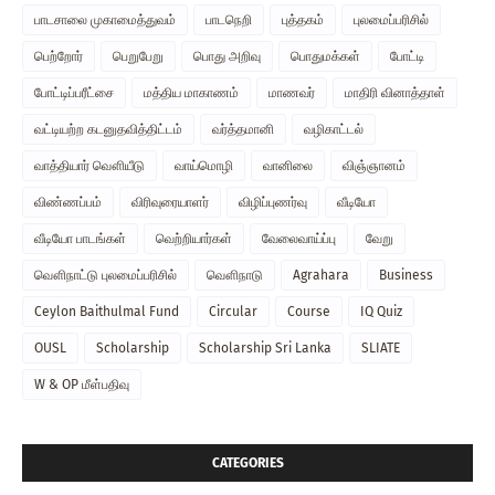
பாடசாலை முகாமைத்துவம்
பாடநெறி
புத்தகம்
புலமைப்பரிசில்
பெற்றோர்
பெறுபேறு
பொது அறிவு
பொதுமக்கள்
போட்டி
போட்டிப்பரீட்சை
மத்திய மாகாணம்
மாணவர்
மாதிரி வினாத்தாள்
வட்டியற்ற கடனுதவித்திட்டம்
வர்த்தமானி
வழிகாட்டல்
வாத்தியார் வௌியீடு
வாய்மொழி
வானிலை
விஞ்ஞானம்
விண்ணப்பம்
விரிவுரையாளர்
விழிப்புணர்வு
வீடியோ
வீடியோ பாடங்கள்
வெற்றியார்கள்
வேலைவாய்ப்பு
வேறு
வௌிநாட்டு புலமைப்பரிசில்
வௌிநாடு
Agrahara
Business
Ceylon Baithulmal Fund
Circular
Course
IQ Quiz
OUSL
Scholarship
Scholarship Sri Lanka
SLIATE
W & OP மீள்பதிவு
CATEGORIES