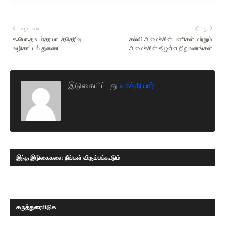
பழையவை
புதியது
க.பொ.த உயர்தர பாடத்தெரிவு
கல்வி அமைச்சின் பணிகள் மற்றும்
வழிகாட்டல் துணை
அமைச்சின் கீழுள்ள நிறுவனங்கள்
இடுகையிட்டது
வாத்தியார்
இந்த இடுகைகளை நீங்கள் விரும்பக்கூடும்
கருத்துரையிடுக