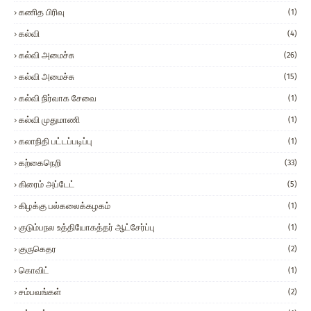
கணித பிரிவு
(1)
கல்வி
(4)
கல்வி அமைச்சு
(26)
கல்வி அமைச்சு
(15)
கல்வி நிர்வாக சேவை
(1)
கல்வி முதுமாணி
(1)
கலாநிதி பட்டப்படிப்பு
(1)
கற்கைநெறி
(33)
கிரைம் அப்டேட்
(5)
கிழக்கு பல்கலைக்கழகம்
(1)
குடும்பநல உத்தியோகத்தர் ஆட்சேர்ப்பு
(1)
குருகெதர
(2)
கொவிட்
(1)
சம்பவங்கள்
(2)