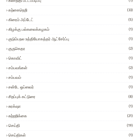
கலாநிதி பட்டப்படிப்பு
(1)
கற்கைநெறி
(33)
கிரைம் அப்டேட்
(5)
கிழக்கு பல்கலைக்கழகம்
(1)
குடும்பநல உத்தியோகத்தர் ஆட்சேர்ப்பு
(1)
குருகெதர
(2)
கொவிட்
(1)
சம்பவங்கள்
(2)
சம்பவம்
(1)
சன்டே ஒப்ஸவர்
(1)
சிறப்புக் கட்டுரை
(8)
சுரக்‌ஷா
(1)
சுற்றறிக்கை
(21)
செய்தி
(19)
செய்திகள்
(1)