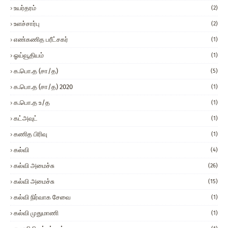
உயர்தரம்
(2)
உளச்சார்பு
(2)
எண்கணித பரீட்சகர்
(1)
ஓய்வூதியம்
(1)
க.பொ.த (சா/த)
(5)
க.பொ.த (சா/த) 2020
(1)
க.பொ.த உ/த
(1)
கட்அவுட்
(1)
கணித பிரிவு
(1)
கல்வி
(4)
கல்வி அமைச்சு
(26)
கல்வி அமைச்சு
(15)
கல்வி நிர்வாக சேவை
(1)
கல்வி முதுமாணி
(1)