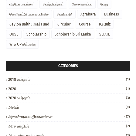
வீடியோ பாடங்கள்
வெற்றியார்கள்
வேலைவாய்ப்பு
வேறு
வௌிநாட்டு புலமைப்பரிசில்
வௌிநாடு
Agrahara
Business
Ceylon Baithulmal Fund
Circular
Course
IQ Quiz
OUSL
Scholarship
Scholarship Sri Lanka
SLIATE
W & OP மீள்பதிவு
CATEGORIES
2018 உயர்தரம்
(1)
2020
(1)
2020 உயர்தரம்
(3)
அதிபர்
(9)
அமைச்சரவை தீர்மானங்கள்
(17)
அரச ஊழியர்
(2)
அரச பல்கலைக்கழகம்
(2)