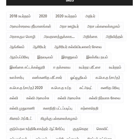
TAGS
2018 உயர்தரம்
2020
2020 உயர்தரம்
அதிபர்
அமைச்சரவை தீர்மானங்கள்
அரச ஊழியர்
அரச பல்கலைக்கழகம்
அரசகரும மொழி
அவதானத்துக்காக...
அறிக்கை
அறிவித்தல்
ஆங்கிலம்
ஆசிரியர்
ஆசிரியர் கல்வியியலாளர் சேவை
ஆரம்பப்பிரிவு
இதவடிவம்
இராணுவம்
இலக்கிய நயம்
இலங்கை சட்டக்கல்லூரி
ஈ தக்சலாவ
உயர்தர பரீட்சை
உயர்தரம்
உளச்சார்பு
எண்கணித பரீட்சகர்
ஓய்வூதியம்
க.பொ.த (சா/த)
க.பொ.த (சா/த) 2020
க.பொ.த உ/த
கட்அவுட்
கணித பிரிவு
கல்வி
கல்வி அமைச்சு
கல்வி அமைச்சு
கல்வி நிர்வாக சேவை
கல்வி முதுமாணி
கலாநிதி பட்டப்படிப்பு
கற்கைநெறி
கிரைம் அப்டேட்
கிழக்கு பல்கலைக்கழகம்
குடும்பநல உத்தியோகத்தர் ஆட்சேர்ப்பு
குருகெதர
கொவிட்
சம்பவங்கள்
சம்பவம்
சன்டே ஒப்ஸவர்
சிறப்புக் கட்டுரை