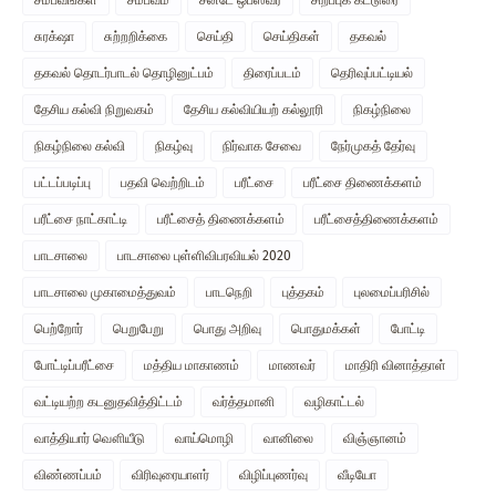
சுரக்‌ஷா
சுற்றறிக்கை
செய்தி
செய்திகள்
தகவல்
தகவல் தொடர்பாடல் தொழினுட்பம்
திரைப்படம்
தெரிவுப்பட்டியல்
தேசிய கல்வி நிறுவகம்
தேசிய கல்வியியற் கல்லூரி
நிகழ்நிலை
நிகழ்நிலை கல்வி
நிகழ்வு
நிர்வாக சேவை
நேர்முகத் தேர்வு
பட்டப்படிப்பு
பதவி வெற்றிடம்
பரீட்சை
பரீட்சை திணைக்களம்
பரீட்சை நாட்காட்டி
பரீட்சைத் திணைக்களம்
பரீட்சைத்திணைக்களம்
பாடசாலை
பாடசாலை புள்ளிவிபரவியல் 2020
பாடசாலை முகாமைத்துவம்
பாடநெறி
புத்தகம்
புலமைப்பரிசில்
பெற்றோர்
பெறுபேறு
பொது அறிவு
பொதுமக்கள்
போட்டி
போட்டிப்பரீட்சை
மத்திய மாகாணம்
மாணவர்
மாதிரி வினாத்தாள்
வட்டியற்ற கடனுதவித்திட்டம்
வர்த்தமானி
வழிகாட்டல்
வாத்தியார் வௌியீடு
வாய்மொழி
வானிலை
விஞ்ஞானம்
விண்ணப்பம்
விரிவுரையாளர்
விழிப்புணர்வு
வீடியோ