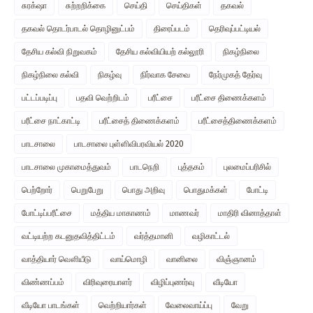
சுரக்‌ஷா
சுற்றறிக்கை
செய்தி
செய்திகள்
தகவல்
தகவல் தொடர்பாடல் தொழினுட்பம்
திரைப்படம்
தெரிவுப்பட்டியல்
தேசிய கல்வி நிறுவகம்
தேசிய கல்வியியற் கல்லூரி
நிகழ்நிலை
நிகழ்நிலை கல்வி
நிகழ்வு
நிர்வாக சேவை
நேர்முகத் தேர்வு
பட்டப்படிப்பு
பதவி வெற்றிடம்
பரீட்சை
பரீட்சை திணைக்களம்
பரீட்சை நாட்காட்டி
பரீட்சைத் திணைக்களம்
பரீட்சைத்திணைக்களம்
பாடசாலை
பாடசாலை புள்ளிவிபரவியல் 2020
பாடசாலை முகாமைத்துவம்
பாடநெறி
புத்தகம்
புலமைப்பரிசில்
பெற்றோர்
பெறுபேறு
பொது அறிவு
பொதுமக்கள்
போட்டி
போட்டிப்பரீட்சை
மத்திய மாகாணம்
மாணவர்
மாதிரி வினாத்தாள்
வட்டியற்ற கடனுதவித்திட்டம்
வர்த்தமானி
வழிகாட்டல்
வாத்தியார் வௌியீடு
வாய்மொழி
வானிலை
விஞ்ஞானம்
விண்ணப்பம்
விரிவுரையாளர்
விழிப்புணர்வு
வீடியோ
வீடியோ பாடங்கள்
வெற்றியார்கள்
வேலைவாய்ப்பு
வேறு