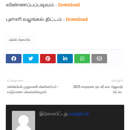
விண்ணப்பப்படிவம் -
Download
புள்ளி வழங்கல் திட்டம் -
Download
கல்வி அமைச்சு
பழையவை
புதியது
கல்வியியல் முதுமாணி விண்ணப்பம் -
2025 சாதாரண தர பரீட்சை அனுமதி
யாழ்ப்பாண பல்கலைக்கழகம்
அட்டை
இடுகையிட்டது
வாத்தியார்