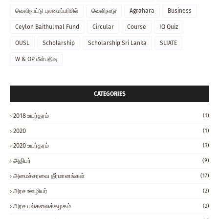
வௌிநாட்டு புலமைப்பரிசில்
வௌிநாடு
Agrahara
Business
Ceylon Baithulmal Fund
Circular
Course
IQ Quiz
OUSL
Scholarship
Scholarship Sri Lanka
SLIATE
W & OP மீள்பதிவு
CATEGORIES
2018 உயர்தரம்
(1)
2020
(1)
2020 உயர்தரம்
(3)
அதிபர்
(9)
அமைச்சரவை தீர்மானங்கள்
(17)
அரச ஊழியர்
(2)
அரச பல்கலைக்கழகம்
(2)