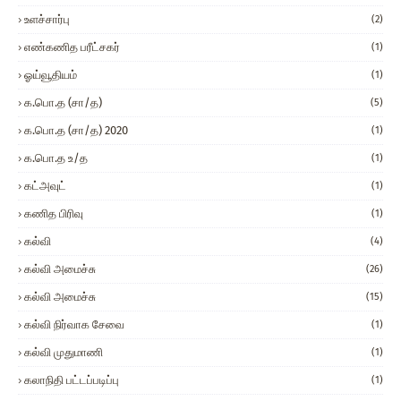
உளச்சார்பு
(2)
எண்கணித பரீட்சகர்
(1)
ஓய்வூதியம்
(1)
க.பொ.த (சா/த)
(5)
க.பொ.த (சா/த) 2020
(1)
க.பொ.த உ/த
(1)
கட்அவுட்
(1)
கணித பிரிவு
(1)
கல்வி
(4)
கல்வி அமைச்சு
(26)
கல்வி அமைச்சு
(15)
கல்வி நிர்வாக சேவை
(1)
கல்வி முதுமாணி
(1)
கலாநிதி பட்டப்படிப்பு
(1)