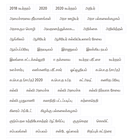
2018 உயர்தரம்
2020
2020 உயர்தரம்
அதிபர்
அமைச்சரவை தீர்மானங்கள்
அரச ஊழியர்
அரச பல்கலைக்கழகம்
அரசகரும மொழி
அவதானத்துக்காக...
அறிக்கை
அறிவித்தல்
ஆங்கிலம்
ஆசிரியர்
ஆசிரியர் கல்வியியலாளர் சேவை
ஆரம்பப்பிரிவு
இதவடிவம்
இராணுவம்
இலக்கிய நயம்
இலங்கை சட்டக்கல்லூரி
ஈ தக்சலாவ
உயர்தர பரீட்சை
உயர்தரம்
உளச்சார்பு
எண்கணித பரீட்சகர்
ஓய்வூதியம்
க.பொ.த (சா/த)
க.பொ.த (சா/த) 2020
க.பொ.த உ/த
கட்அவுட்
கணித பிரிவு
கல்வி
கல்வி அமைச்சு
கல்வி அமைச்சு
கல்வி நிர்வாக சேவை
கல்வி முதுமாணி
கலாநிதி பட்டப்படிப்பு
கற்கைநெறி
கிரைம் அப்டேட்
கிழக்கு பல்கலைக்கழகம்
குடும்பநல உத்தியோகத்தர் ஆட்சேர்ப்பு
குருகெதர
கொவிட்
சம்பவங்கள்
சம்பவம்
சன்டே ஒப்ஸவர்
சிறப்புக் கட்டுரை