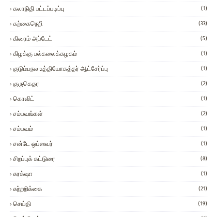
கலாநிதி பட்டப்படிப்பு
(1)
கற்கைநெறி
(33)
கிரைம் அப்டேட்
(5)
கிழக்கு பல்கலைக்கழகம்
(1)
குடும்பநல உத்தியோகத்தர் ஆட்சேர்ப்பு
(1)
குருகெதர
(2)
கொவிட்
(1)
சம்பவங்கள்
(2)
சம்பவம்
(1)
சன்டே ஒப்ஸவர்
(1)
சிறப்புக் கட்டுரை
(8)
சுரக்‌ஷா
(1)
சுற்றறிக்கை
(21)
செய்தி
(19)