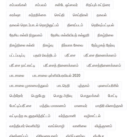
சம்பவங்கள்
சம்பவம்
சன்டே ஒப்ஸவர்
சிறப்புக் கட்டுரை
சுரக்‌ஷா
சுற்றறிக்கை
செய்தி
செய்திகள்
தகவல்
தகவல் தொடர்பாடல் தொழினுட்பம்
திரைப்படம்
தெரிவுப்பட்டியல்
தேசிய கல்வி நிறுவகம்
தேசிய கல்வியியற் கல்லூரி
நிகழ்நிலை
நிகழ்நிலை கல்வி
நிகழ்வு
நிர்வாக சேவை
நேர்முகத் தேர்வு
பட்டப்படிப்பு
பதவி வெற்றிடம்
பரீட்சை
பரீட்சை திணைக்களம்
பரீட்சை நாட்காட்டி
பரீட்சைத் திணைக்களம்
பரீட்சைத்திணைக்களம்
பாடசாலை
பாடசாலை புள்ளிவிபரவியல் 2020
பாடசாலை முகாமைத்துவம்
பாடநெறி
புத்தகம்
புலமைப்பரிசில்
பெற்றோர்
பெறுபேறு
பொது அறிவு
பொதுமக்கள்
போட்டி
போட்டிப்பரீட்சை
மத்திய மாகாணம்
மாணவர்
மாதிரி வினாத்தாள்
வட்டியற்ற கடனுதவித்திட்டம்
வர்த்தமானி
வழிகாட்டல்
வாத்தியார் வௌியீடு
வாய்மொழி
வானிலை
விஞ்ஞானம்
விண்ணப்பம்
விரிவுரையாளர்
விழிப்புணர்வு
வீடியோ