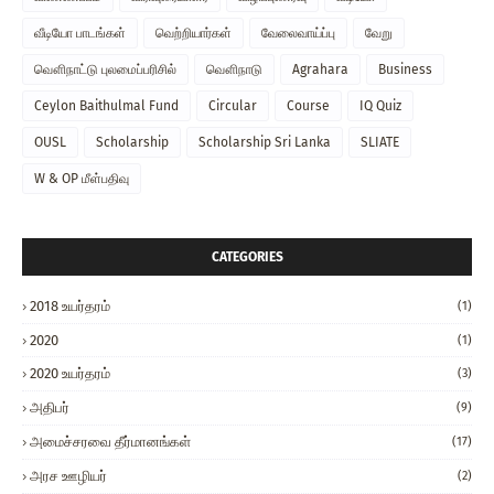
வீடியோ பாடங்கள்
வெற்றியார்கள்
வேலைவாய்ப்பு
வேறு
வௌிநாட்டு புலமைப்பரிசில்
வௌிநாடு
Agrahara
Business
Ceylon Baithulmal Fund
Circular
Course
IQ Quiz
OUSL
Scholarship
Scholarship Sri Lanka
SLIATE
W & OP மீள்பதிவு
CATEGORIES
2018 உயர்தரம்
(1)
2020
(1)
2020 உயர்தரம்
(3)
அதிபர்
(9)
அமைச்சரவை தீர்மானங்கள்
(17)
அரச ஊழியர்
(2)