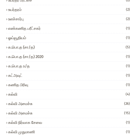
உயர்தர பரீட்சை
(2)
உயர்தரம்
(2)
உளச்சார்பு
(2)
எண்கணித பரீட்சகர்
(1)
ஓய்வூதியம்
(1)
க.பொ.த (சா/த)
(5)
க.பொ.த (சா/த) 2020
(1)
க.பொ.த உ/த
(1)
கட்அவுட்
(1)
கணித பிரிவு
(1)
கல்வி
(4)
கல்வி அமைச்சு
(26)
கல்வி அமைச்சு
(15)
கல்வி நிர்வாக சேவை
(1)
கல்வி முதுமாணி
(1)