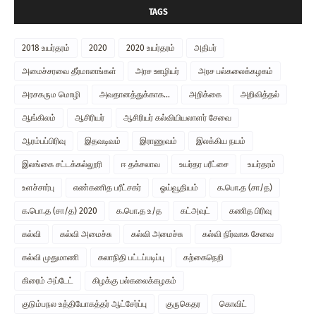
TAGS
2018 உயர்தரம்
2020
2020 உயர்தரம்
அதிபர்
அமைச்சரவை தீர்மானங்கள்
அரச ஊழியர்
அரச பல்கலைக்கழகம்
அரசகரும மொழி
அவதானத்துக்காக...
அறிக்கை
அறிவித்தல்
ஆங்கிலம்
ஆசிரியர்
ஆசிரியர் கல்வியியலாளர் சேவை
ஆரம்பப்பிரிவு
இதவடிவம்
இராணுவம்
இலக்கிய நயம்
இலங்கை சட்டக்கல்லூரி
ஈ தக்சலாவ
உயர்தர பரீட்சை
உயர்தரம்
உளச்சார்பு
எண்கணித பரீட்சகர்
ஓய்வூதியம்
க.பொ.த (சா/த)
க.பொ.த (சா/த) 2020
க.பொ.த உ/த
கட்அவுட்
கணித பிரிவு
கல்வி
கல்வி அமைச்சு
கல்வி அமைச்சு
கல்வி நிர்வாக சேவை
கல்வி முதுமாணி
கலாநிதி பட்டப்படிப்பு
கற்கைநெறி
கிரைம் அப்டேட்
கிழக்கு பல்கலைக்கழகம்
குடும்பநல உத்தியோகத்தர் ஆட்சேர்ப்பு
குருகெதர
கொவிட்