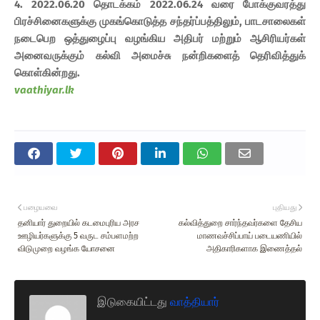
4. 2022.06.20 தொடக்கம் 2022.06.24 வரை போக்குவரத்து
பிரச்சினைகளுக்கு முகங்கொடுத்த சந்தர்ப்பத்திலும், பாடசாலைகள்
நடைபெற ஒத்துழைப்பு வழங்கிய அதிபர் மற்றும் ஆசிரியர்கள்
அனைவருக்கும் கல்வி அமைச்சு நன்றிகளைத் தெரிவித்துக்
கொள்கின்றது.
vaathiyar.lk
பழையவை
புதியது
தனியார் துறையில் கடமைபுரிய அரச
கல்வித்துறை சார்ந்தவர்களை தேசிய
ஊழியர்களுக்கு 5 வருட சம்பளமற்ற
மாணவச்சிப்பாய் படையணியில்
விடுமுறை வழங்க யோசனை
அதிகாரிகளாக இணைத்தல்
இடுகையிட்டது
வாத்தியார்