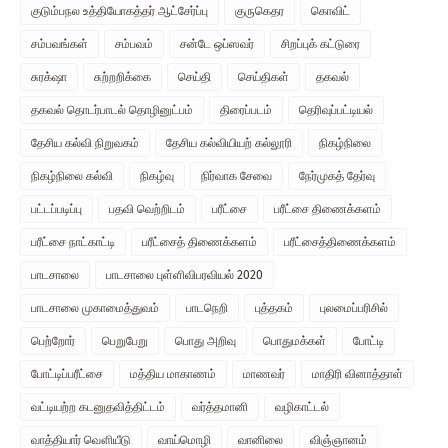
குடும்பநல உத்தியோகத்தர் ஆட்சேர்ப்பு
குருகெதர
கொவிட்
சம்பவங்கள்
சம்பவம்
சன்டே ஒப்ஸவர்
சிறப்புக் கட்டுரை
சுரக்‌ஷா
சுற்றறிக்கை
செய்தி
செய்திகள்
தகவல்
தகவல் தொடர்பாடல் தொழினுட்பம்
திரைப்படம்
தெரிவுப்பட்டியல்
தேசிய கல்வி நிறுவகம்
தேசிய கல்வியியற் கல்லூரி
நிகழ்நிலை
நிகழ்நிலை கல்வி
நிகழ்வு
நிர்வாக சேவை
நேர்முகத் தேர்வு
பட்டப்படிப்பு
பதவி வெற்றிடம்
பரீட்சை
பரீட்சை திணைக்களம்
பரீட்சை நாட்காட்டி
பரீட்சைத் திணைக்களம்
பரீட்சைத்திணைக்களம்
பாடசாலை
பாடசாலை புள்ளிவிபரவியல் 2020
பாடசாலை முகாமைத்துவம்
பாடநெறி
புத்தகம்
புலமைப்பரிசில்
பெற்றோர்
பெறுபேறு
பொது அறிவு
பொதுமக்கள்
போட்டி
போட்டிப்பரீட்சை
மத்திய மாகாணம்
மாணவர்
மாதிரி வினாத்தாள்
வட்டியற்ற கடனுதவித்திட்டம்
வர்த்தமானி
வழிகாட்டல்
வாத்தியார் வௌியீடு
வாய்மொழி
வானிலை
விஞ்ஞானம்